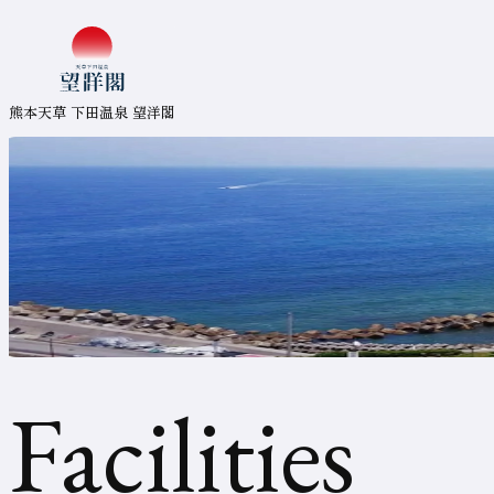
コ
ン
熊本天草 下田温泉 望洋閣
テ
ン
ツ
ま
熊本天草 下田温泉 望洋閣
で
ジ
ャ
ン
プ
空
室
検
索
ま
で
ジ
ャ
ン
プ
時
フ
ッ
タ
ー
ま
を
で
ジ