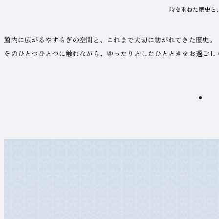
ャ
時を重ねた歴史と
ン
プ
重
メ
館内に広がるやすらぎの空間と、これまで大切に紡がれてきた歴史。
ニ
ュ
ね
そのひとつひとつに触れながら、ゆったりとしたひとときをお過ごし
ー
ま
で
ジ
ャ
た
ン
プ
歴
史
と、
く