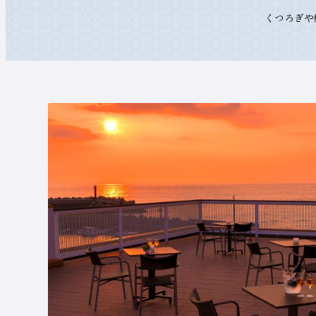
くつろぎや
つ
ろ
ぎ
の
空
間