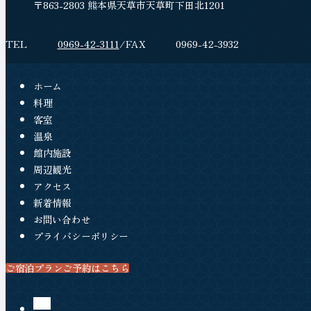
位
所
〒863-2803 熊本県天草市天草町下田北1201
施
在
置
設
地
電
0969-42-3111
フ
0969-42-3932
情
話
ァ
報
番
ッ
ホーム
号
ク
料理
客室
ス
温泉
番
館内施設
号
周辺観光
アクセス
新着情報
お問い合わせ
プライバシーポリシー
ご宿泊プランご予約はこちら
（新しいタブで開きます）