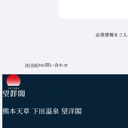
必須情報をご入
ト
お問い合わせ
現
ッ
在
プ
の
ペ
ペ
ー
ジ
ー
熊本天草 下田温泉 望洋閣
ジ
の