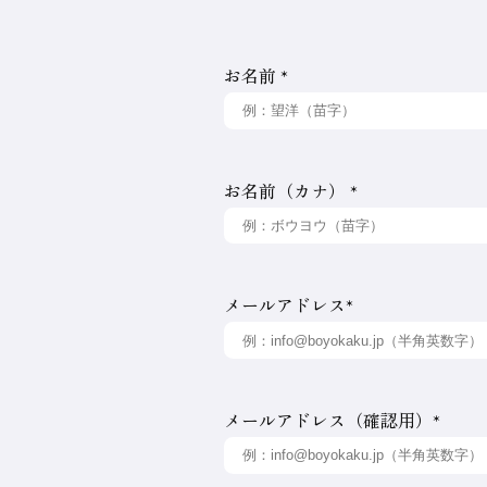
ャ
ン
プ
い
お名前
*
メ
ニ
ュ
合
ー
ま
で
ジ
ャ
わ
お名前（カナ）
*
ン
プ
せ
メールアドレス
*
メールアドレス（確認用）
*