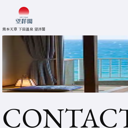
コ
ン
熊本天草 下田温泉 望洋閣
テ
ン
ツ
ま
熊本天草 下田温泉 望洋閣
で
ジ
ャ
ン
プ
空
室
検
索
ま
で
ジ
ャ
ン
プ
お
フ
ッ
タ
ー
ま
問
で
ジ